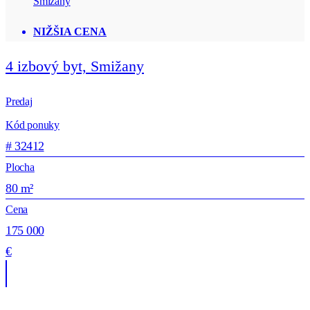
Smižany
NIŽŠIA CENA
4 izbový byt, Smižany
Predaj
Kód ponuky
# 32412
Plocha
80 m²
Cena
175 000
€