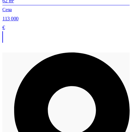
62 m²
Cena
113 000
€