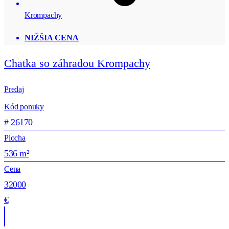
Krompachy
NIŽŠIA CENA
Chatka so záhradou Krompachy
Predaj
Kód ponuky
# 26170
Plocha
536 m²
Cena
32000
€