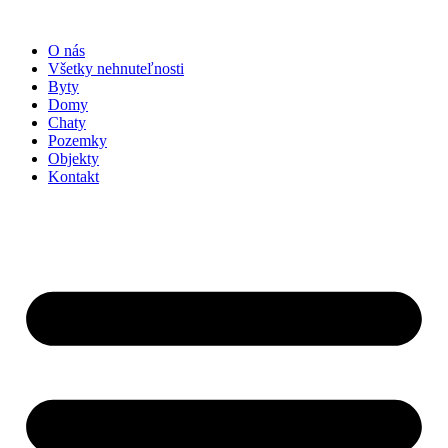
Preskočiť
na
O nás
obsah
Všetky nehnuteľnosti
Byty
Domy
Chaty
Pozemky
Objekty
Kontakt