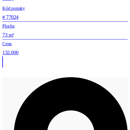
Kód ponuky
# 77024
Plocha
73 m²
Cena
132.000