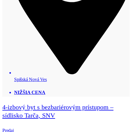
Spišská Nová Ves
NIŽŠIA CENA
4-izbový byt s bezbariérovým prístupom –
sídlisko Tarča, SNV
Predaj