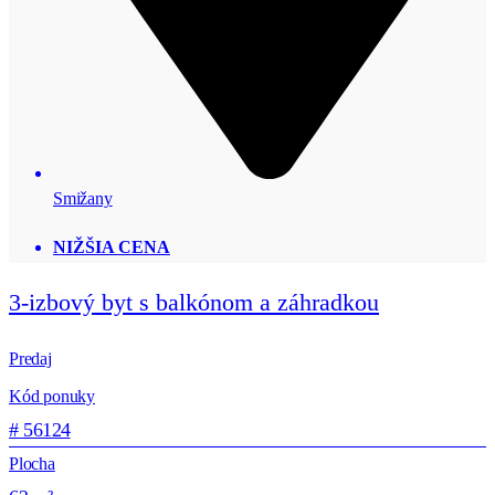
Smižany
NIŽŠIA CENA
3-izbový byt s balkónom a záhradkou
Predaj
Kód ponuky
# 56124
Plocha