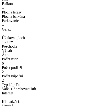
Balkón
–
Plocha terasy
Plocha balkóna
Parkovanie
–
Garáž
–
Úžitková plocha
1500 m²
Poschodie
Výťah
Áno
Počet izieb
6
Počet podlaží
2
Počet kúpeľní
2
Typ kúpeľne
Vaňa + Sprchovací kút
Internet
–
Klimatizácia
Verejná