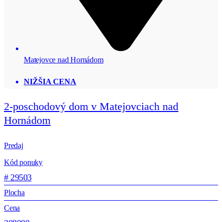
Matejovce nad Hornádom
NIŽŠIA CENA
2-poschodový dom v Matejovciach nad
Hornádom
Predaj
Kód ponuky
# 29503
Plocha
Cena