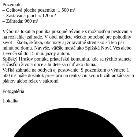
Pozemok:
– Celková plocha pozemku: 1 500 m²
– Zastavaná plocha: 120 m²
– Záhrada: 960 m²
Výborná lokalita ponúka pokojné bývanie s možnosťou pestovania
na rozľahlej záhrade. V obci nájdete všetko potrebné pre pohodlný
život – škola, škôlka, obchody aj zdravotné stredisko sú len pár
minút od domu. Navyše, väčšie mestá ako Spišská Nová Ves alebo
Levoča sú do 15 min. jazdy autom.
Spišský Hrušov ponúka priateľskú komunitu, kde sa rýchlo stanete
súčasťou života obce a budete sa cítiť ako doma.
Veľká záhrada na oddych aj pestovanie: S pozemkom o výmere 1
500 m² máte dostatok priestoru na realizáciu svojich záhradkárskych
plánov alebo relax v súkromí.
Fotogaléria
Lokalita