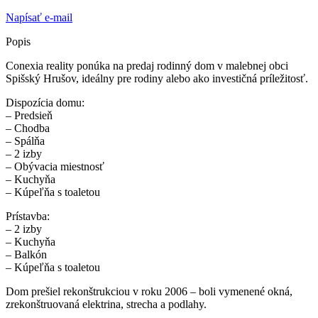
Napísať e-mail
Popis
Conexia reality ponúka na predaj rodinný dom v malebnej obci
Spišský Hrušov, ideálny pre rodiny alebo ako investičná príležitosť.
Dispozícia domu:
– Predsieň
– Chodba
– Spálňa
– 2 izby
– Obývacia miestnosť
– Kuchyňa
– Kúpeľňa s toaletou
Prístavba:
– 2 izby
– Kuchyňa
– Balkón
– Kúpeľňa s toaletou
Dom prešiel rekonštrukciou v roku 2006 – boli vymenené okná,
zrekonštruovaná elektrina, strecha a podlahy.