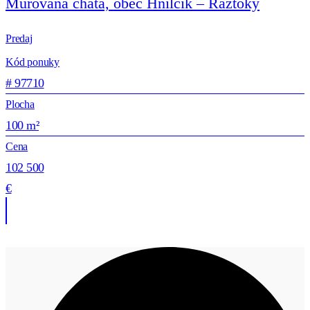
Murovaná chata, obec Hnilčík – Ráztoky
Predaj
Kód ponuky
# 97710
Plocha
100 m²
Cena
102 500
€