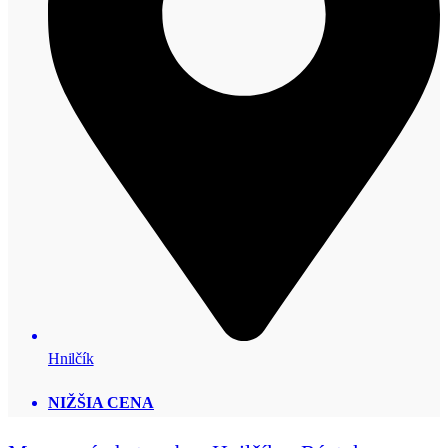
Hnilčík
NIŽŠIA CENA