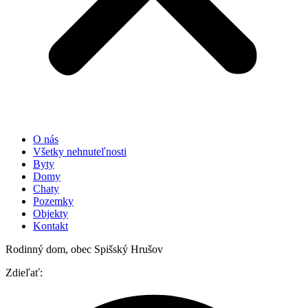
O nás
Všetky nehnuteľnosti
Byty
Domy
Chaty
Pozemky
Objekty
Kontakt
Rodinný dom, obec Spišský Hrušov
Zdieľať: