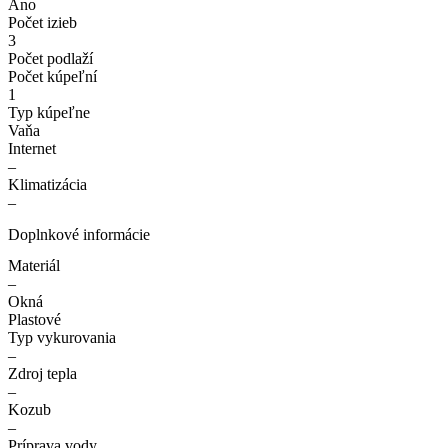
Áno
Počet izieb
3
Počet podlaží
Počet kúpeľní
1
Typ kúpeľne
Vaňa
Internet
–
Klimatizácia
–
Doplnkové informácie
Materiál
–
Okná
Plastové
Typ vykurovania
–
Zdroj tepla
–
Kozub
–
Príprava vody