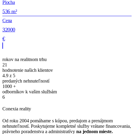
#
Plocha
P
536 m²
Cena
32000
€
rokov na realitnom trhu
21
hodnotenie našich klientov
4.9
z 5
predaných nehnuteľností
1000
+
odborníkov k vašim službám
6
Conexia reality
Od roku 2004 pomáhame s kúpou, predajom a prenájmom
nehnuteľností. Poskytujeme kompletné služby vrátane financovania,
právneho poradenstva a administratívy
na jednom mieste.