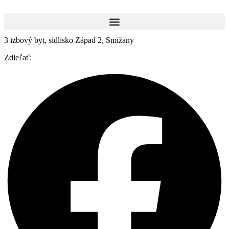
Preskočiť
na
obsah
3 izbový byt, sídlisko Západ 2, Smižany
Zdieľať: