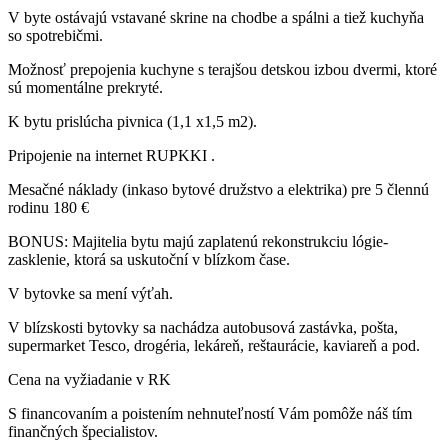
V byte ostávajú vstavané skrine na chodbe a spálni a tiež kuchyňa
so spotrebičmi.
Možnosť prepojenia kuchyne s terajšou detskou izbou dvermi, ktoré
sú momentálne prekryté.
K bytu prislúcha pivnica (1,1 x1,5 m2).
Pripojenie na internet RUPKKI .
Mesačné náklady (inkaso bytové družstvo a elektrika) pre 5 člennú
rodinu 180 €
BONUS: Majitelia bytu majú zaplatenú rekonstrukciu lógie-
zasklenie, ktorá sa uskutoční v blízkom čase.
V bytovke sa mení výťah.
V blízskosti bytovky sa nachádza autobusová zastávka, pošta,
supermarket Tesco, drogéria, lekáreň, reštaurácie, kaviareň a pod.
Cena na vyžiadanie v RK
S financovaním a poistením nehnuteľností Vám pomôže náš tím
finančných špecialistov.