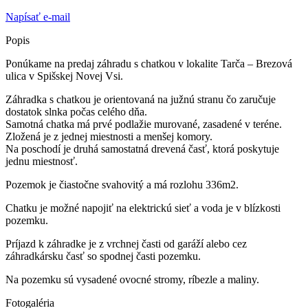
Napísať e-mail
Popis
Ponúkame na predaj záhradu s chatkou v lokalite Tarča – Brezová
ulica v Spišskej Novej Vsi.
Záhradka s chatkou je orientovaná na južnú stranu čo zaručuje
dostatok slnka počas celého dňa.
Samotná chatka má prvé podlažie murované, zasadené v teréne.
Zložená je z jednej miestnosti a menšej komory.
Na poschodí je druhá samostatná drevená časť, ktorá poskytuje
jednu miestnosť.
Pozemok je čiastočne svahovitý a má rozlohu 336m2.
Chatku je možné napojiť na elektrickú sieť a voda je v blízkosti
pozemku.
Príjazd k záhradke je z vrchnej časti od garáží alebo cez
záhradkársku časť so spodnej časti pozemku.
Na pozemku sú vysadené ovocné stromy, ríbezle a maliny.
Fotogaléria