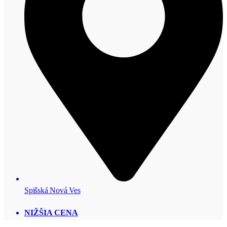
Spišská Nová Ves
NIŽŠIA CENA