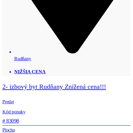
Rudňany
NIŽŠIA CENA
2- izbový byt Rudňany Znížená cena!!!
Predaj
Kód ponuky
# 83098
Plocha