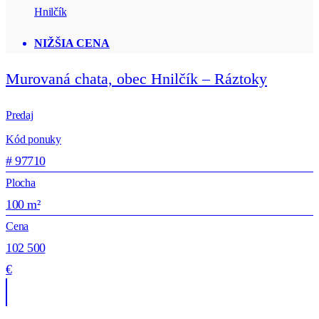
Hnilčík
NIŽŠIA CENA
Murovaná chata, obec Hnilčík – Ráztoky
Predaj
Kód ponuky
# 97710
Plocha
100 m²
Cena
102 500
€