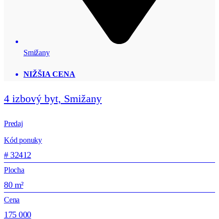
Smižany
NIŽŠIA CENA
4 izbový byt, Smižany
Predaj
Kód ponuky
# 32412
Plocha
80 m²
Cena
175 000