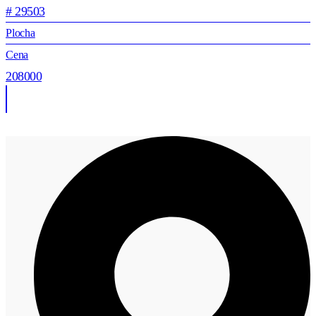
# 29503
Plocha
Cena
208000