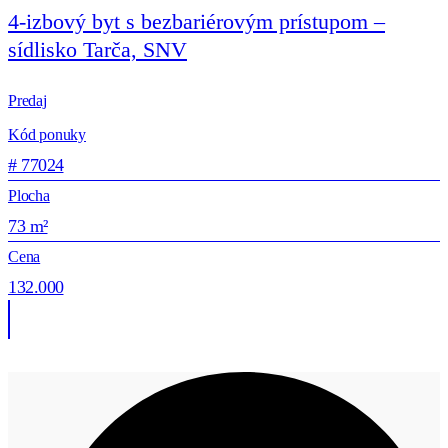
4-izbový byt s bezbariérovým prístupom –
sídlisko Tarča, SNV
Predaj
Kód ponuky
# 77024
Plocha
73 m²
Cena
132.000