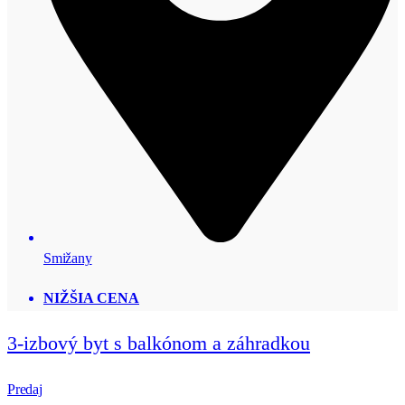
Smižany
NIŽŠIA CENA
3-izbový byt s balkónom a záhradkou
Predaj