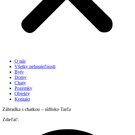
O nás
Všetky nehnuteľnosti
Byty
Domy
Chaty
Pozemky
Objekty
Kontakt
Záhradka s chatkou – sídlisko Tarča
Zdieľať: