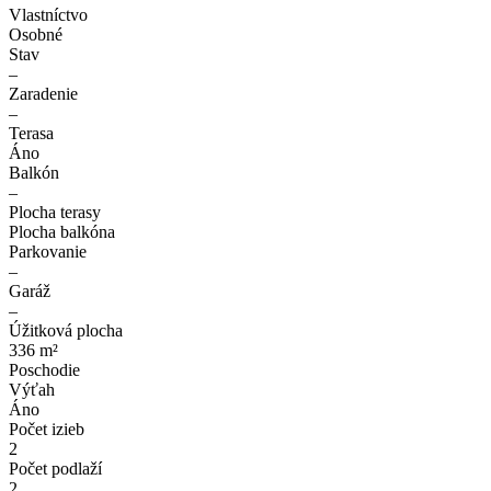
Vlastníctvo
Osobné
Stav
–
Zaradenie
–
Terasa
Áno
Balkón
–
Plocha terasy
Plocha balkóna
Parkovanie
–
Garáž
–
Úžitková plocha
336 m²
Poschodie
Výťah
Áno
Počet izieb
2
Počet podlaží
2