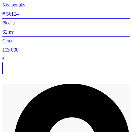
Kód ponuky
# 56124
Plocha
62 m²
Cena
113 000
€