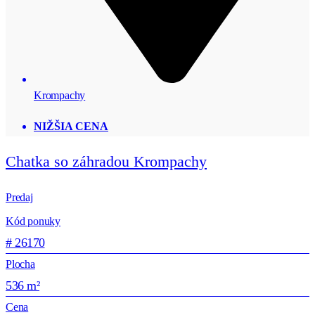
Krompachy
NIŽŠIA CENA
Chatka so záhradou Krompachy
Predaj
Kód ponuky
# 26170
Plocha
536 m²
Cena