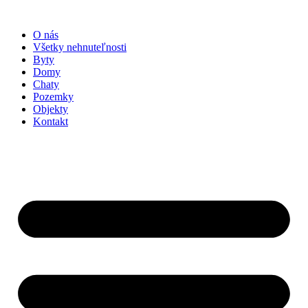
Preskočiť
na
O nás
obsah
Všetky nehnuteľnosti
Byty
Domy
Chaty
Pozemky
Objekty
Kontakt