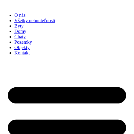
Preskočiť
na
O nás
obsah
Všetky nehnuteľnosti
Byty
Domy
Chaty
Pozemky
Objekty
Kontakt