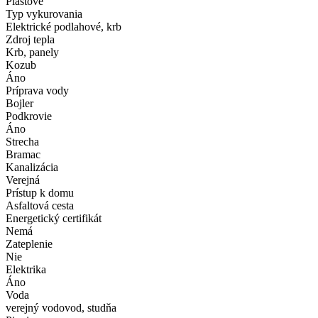
Plastové
Typ vykurovania
Elektrické podlahové, krb
Zdroj tepla
Krb, panely
Kozub
Áno
Príprava vody
Bojler
Podkrovie
Áno
Strecha
Bramac
Kanalizácia
Verejná
Prístup k domu
Asfaltová cesta
Energetický certifikát
Nemá
Zateplenie
Nie
Elektrika
Áno
Voda
verejný vodovod, studňa