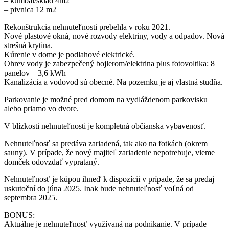
– kumbál/sklad 4m2
– pivnica 12 m2
Rekonštrukcia nehnuteľnosti prebehla v roku 2021.
Nové plastové okná, nové rozvody elektriny, vody a odpadov. Nová
strešná krytina.
Kúrenie v dome je podlahové elektrické.
Ohrev vody je zabezpečený bojlerom/elektrina plus fotovoltika: 8
panelov – 3,6 kWh
Kanalizácia a vodovod sú obecné. Na pozemku je aj vlastná studňa.
Parkovanie je možné pred domom na vydláždenom parkovisku
alebo priamo vo dvore.
V blízkosti nehnuteľnosti je kompletná občianska vybavenosť.
Nehnuteľnosť sa predáva zariadená, tak ako na fotkách (okrem
sauny). V prípade, že nový majiteľ zariadenie nepotrebuje, vieme
domček odovzdať vyprataný.
Nehnuteľnosť je kúpou ihneď k dispozícii v prípade, že sa predaj
uskutoční do júna 2025. Inak bude nehnuteľnosť voľná od
septembra 2025.
BONUS:
Aktuálne je nehnuteľnosť využívaná na podnikanie. V prípade