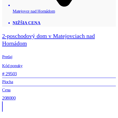
Matejovce nad Hornádom
NIŽŠIA CENA
2-poschodový dom v Matejovciach nad
Hornádom
Predaj
Kód ponuky
# 29503
Plocha
Cena
208000