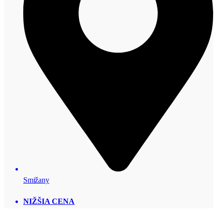
Smižany
NIŽŠIA CENA