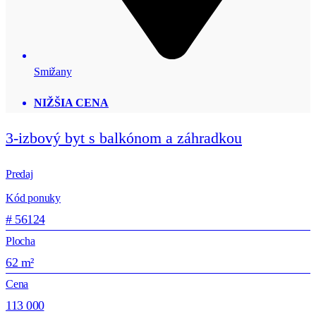
Smižany
NIŽŠIA CENA
3-izbový byt s balkónom a záhradkou
Predaj
Kód ponuky
# 56124
Plocha
62 m²
Cena
113 000