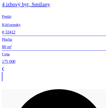
4 izbový byt, Smižany
Predaj
Kód ponuky
# 32412
Plocha
80 m²
Cena
175 000
€