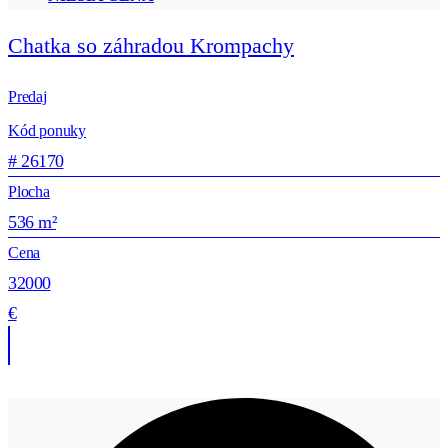
Chatka so záhradou Krompachy
Predaj
Kód ponuky
# 26170
Plocha
536 m²
Cena
32000
€