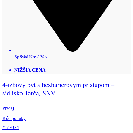
Spišská Nová Ves
NIŽŠIA CENA
4-izbový byt s bezbariérovým prístupom –
sídlisko Tarča, SNV
Predaj
Kód ponuky
# 77024