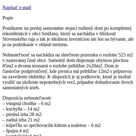
Napísať e-mail
Popis
Ponúkame na predaj samostatne stojací rodinný dom po kompletnej
rekonštrukcii v obci Smižany, ktorý sa nachádza v blízkosti
Slovenského raja a tak je ideálnou investíciou nie len na bývanie, ale
ja na podnikanie v oblasti turizmu.
Nehnuteľnosť sa nachádza na slnečnom pozemku o rozlohe 523 m2
v zastavanej časti obce. Samotný dom disponuje obytnou plochou
85m2 a dvoma terasami o rozlohe približne 2x20m2. Dom je
čiastočne podpivničený, kde pivnica má približne 12m2 s prípravou
na zavedenie elektriky. K dispozícii je aj podkrovie, ktoré je možné
využiť na uloženie nepotrebných vecí, prípadne dobudovanie dvoch
samostatných izieb.
Dispozícia nehnuteľnosti:
– vstupná chodba – 6 m2
– kuchyňa – 14 m2
– predná izba 28 m2
– zadná izba 21 m2
– kúpeľňa so sprchovacím kútom a toaletou – 6 m2
– špajza 4 m2