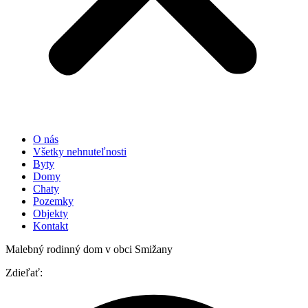
O nás
Všetky nehnuteľnosti
Byty
Domy
Chaty
Pozemky
Objekty
Kontakt
Malebný rodinný dom v obci Smižany
Zdieľať: