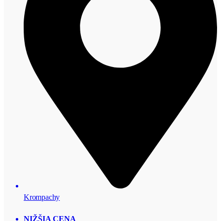
Krompachy
NIŽŠIA CENA