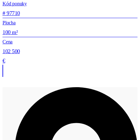
Kód ponuky
# 97710
Plocha
100 m²
Cena
102 500
€