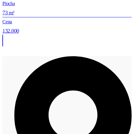
Plocha
73 m²
Cena
132.000