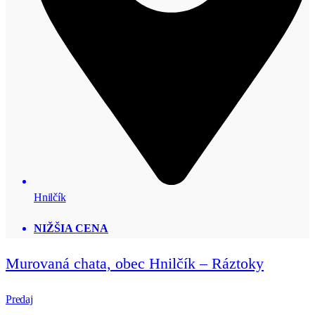
Hnilčík
NIŽŠIA CENA
Murovaná chata, obec Hnilčík – Ráztoky
Predaj